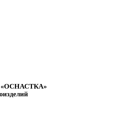
е «ОСНАСТКА»
лоизделий