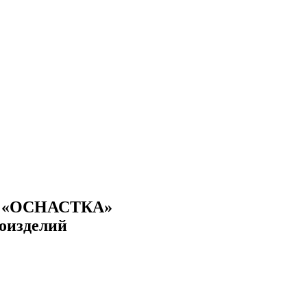
е «ОСНАСТКА»
лоизделий